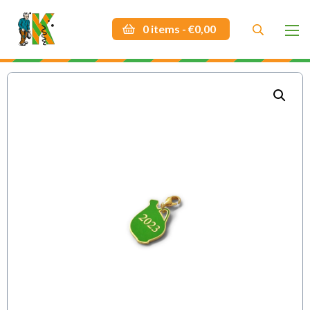
Dokmardeur Jaarkruikje 2023
0 items -
€
0,00
Zoek
Zoek