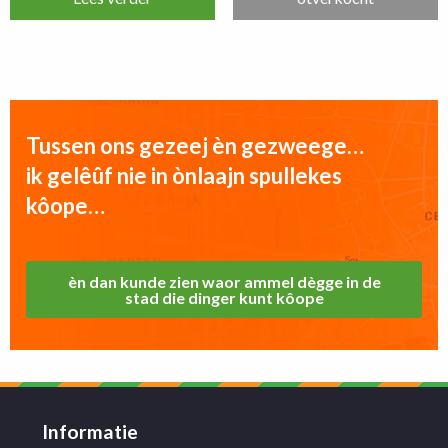
Tussen ons gezeej èn gezweege…
ik gelêûf nie in ònlaajn spullekes
kôope…
èn dan kunde zien waor ammel dègge in de
stad die dinger kunt kôope
Informatie