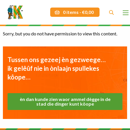
Dokmardeurs Bustour – muntenpakket 5 stuks
0 items -
€
0,00
Sorry, but you do not have permission to view this content.
Zoek
Zoek
Tussen ons gezeej èn gezweege…
ik gelêûf nie in ònlaajn spullekes
kôope…
èn dan kunde zien waor ammel dègge in de
stad die dinger kunt kôope