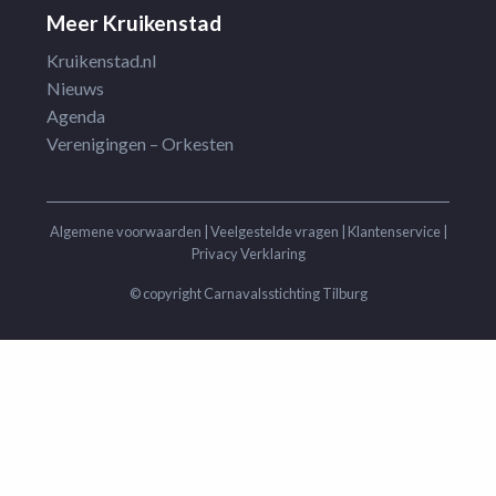
Meer Kruikenstad
Kruikenstad.nl
Nieuws
Agenda
Verenigingen – Orkesten
Algemene voorwaarden
|
Veelgestelde vragen
|
Klantenservice
|
Privacy Verklaring
© copyright Carnavalsstichting Tilburg