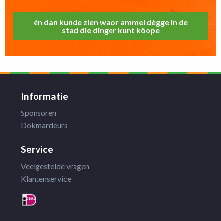
èn dan kunde zien waor ammel dègge in de
stad die dinger kunt kôope
Informatie
Sponsoren
Dokmardeurs
Service
Veelgestelde vragen
Klantenservice