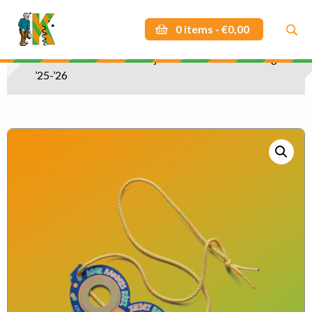
0 items -
€
0,00
De Officiële Groen-Oranje Jaarmotto stadsketting
’25-’26
Zoek
Zoek