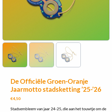
De Officiële Groen-Oranje
Jaarmotto stadsketting ’25-’26
€
4,50
Stadsembleem van jaar 24-25, die aan het touwtje om de