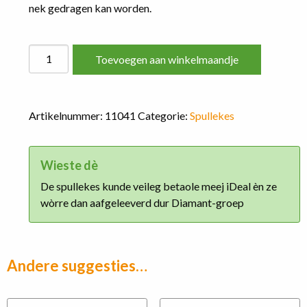
nek gedragen kan worden.
De
Toevoegen aan winkelmaandje
Officiële
Groen-
Oranje
Artikelnummer:
11041
Categorie:
Spullekes
Jaarmotto
stadsketting
'25-
Wieste dè
'26
De spullekes kunde veileg betaole meej iDeal èn ze
aantal
wòrre dan aafgeleeverd dur Diamant-groep
Andere suggesties…