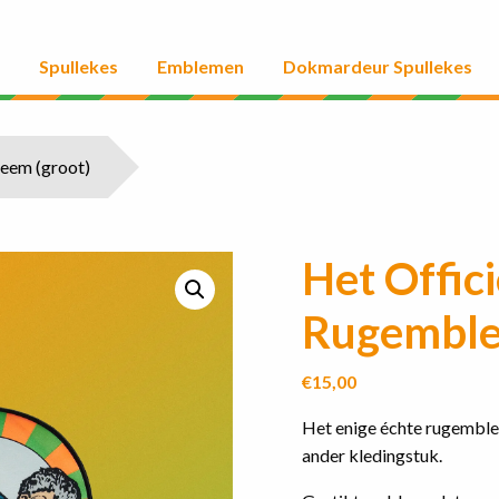
Spullekes
Emblemen
Dokmardeur Spullekes
eem (groot)
Het Offic
Rugemble
€
15,00
Het enige échte rugembleem
ander kledingstuk.