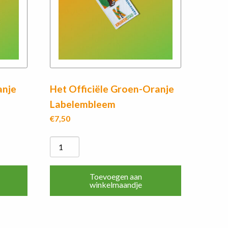
anje
Het Officiële Groen-Oranje
Labelembleem
€
7,50
Het
Officiële
Groen-
Toevoegen aan
Oranje
winkelmaandje
Labelembleem
aantal