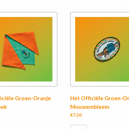
iciële Groen-Oranje
Het Officiële Groen-O
oek
Mouwembleem
€
7,50
Het