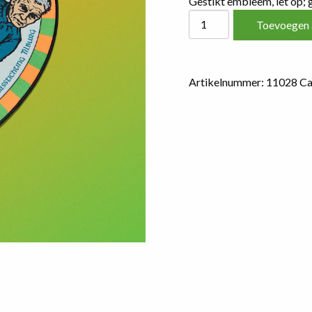
Gestikt embleem, let op;
Het
Toevoegen 
Officiële
Groen-
Oranje
Artikelnummer:
11028
Ca
Rugembleem
(groot)
aantal