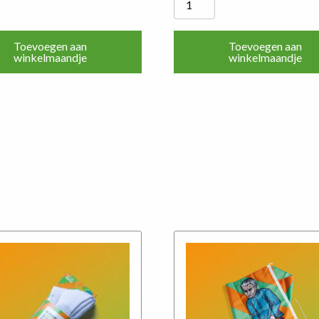
Officiële
Groen-
Toevoegen aan
Toevoegen aan
Oranje
winkelmaandje
winkelmaandje
Mouwembleem
aantal