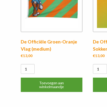
De Officiële Groen-Oranje
De Off
Vlag (medium)
Sokken
€
13,00
€
13,00
De
De
Officiële
Officiële
Groen-
Groen-
Toevoegen aan
Oranje
Oranje
winkelmaandje
Vlag
Sokken
(medium)
set
aantal
2