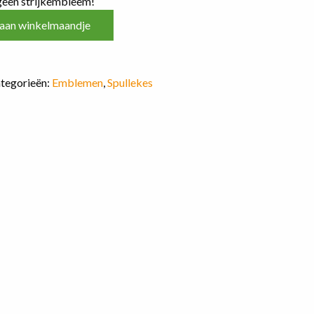
 geen strijkembleem!
aan winkelmaandje
tegorieën:
Emblemen
,
Spullekes