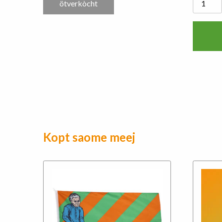
ötverkòcht
Officiële
Groen-
Oranje
Halsdoek
aantal
Kopt saome meej