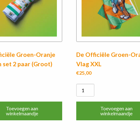
iciële Groen-Oranje
De Officiële Groen-Or
 set 2 paar (Groot)
Vlag XXL
€
25,00
De
Officiële
Groen-
Toevoegen aan
Toevoegen aan
Oranje
winkelmaandje
winkelmaandje
Vlag
XXL
aantal