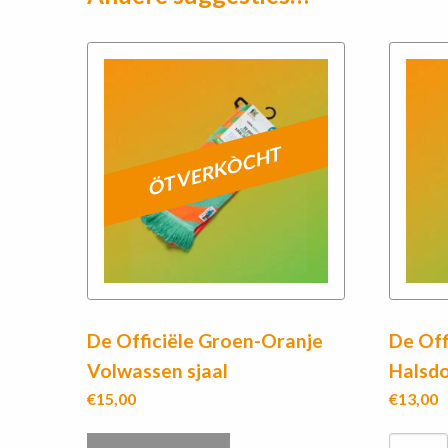
ÖTVERKÒCHT
De Officiële Groen-Oranje
De Off
Volwassen sjaal
Halsd
€
15,00
€
13,00
De