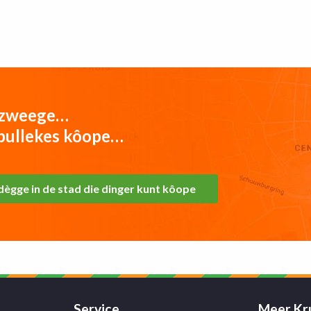
gezweege…
 spullekes kôope…
ègge in de stad die dinger kunt kôope
Service
Meer Kr