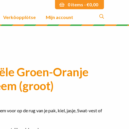
0 items -
€
0,00
Verkôopplòtse
Mijn account
Zoek
Zoek
iële Groen-Oranje
em (groot)
 voor op de rug van je pak, kiel, jasje, Swat-vest of